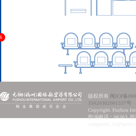
6
版权所有
闽ICP备060
35020302001337号
Copyright. Fuzhou Int
投诉电话：96363 
complaint_fz@iport.