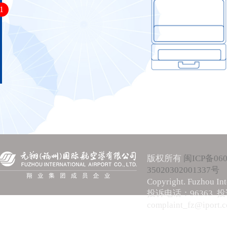
1
版权所有
闽ICP备060
35020302001337号
Copyright. Fuzhou Int
投诉电话：96363 
complaint_fz@iport.