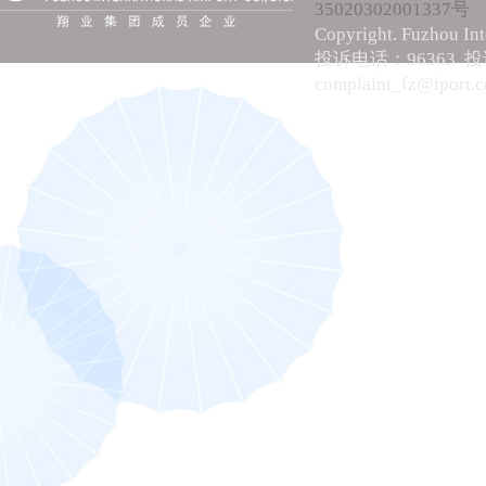
35020302001337号
Copyright. Fuzhou Int
投诉电话：96363 
complaint_fz@iport.