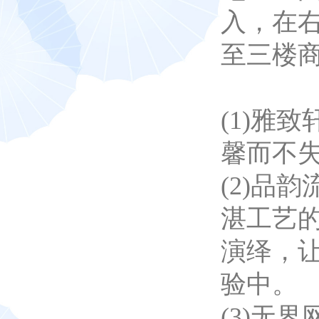
入，在右
至三楼
(1)雅
馨而不
(2)品
湛工艺
演绎，
验中。
(3)无