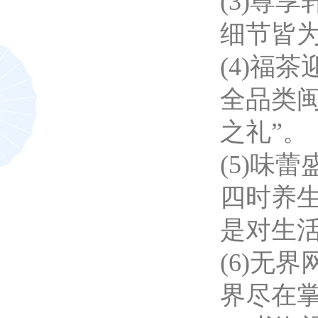
(3)尊
细节皆
(4)福
全品类
之礼”。
(5)味
四时养生
是对生
(6)无
界尽在