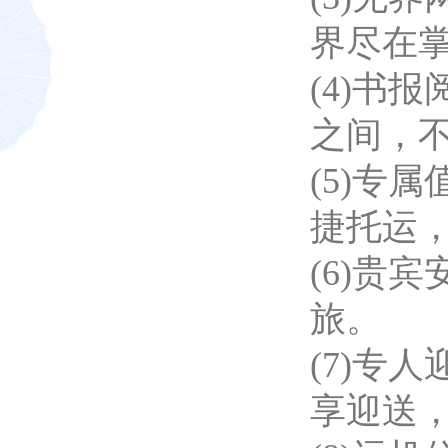
界尽在
(4)书
之间，
(5)专
捷托运
(6)贵
旅。
(7)专
享迎送