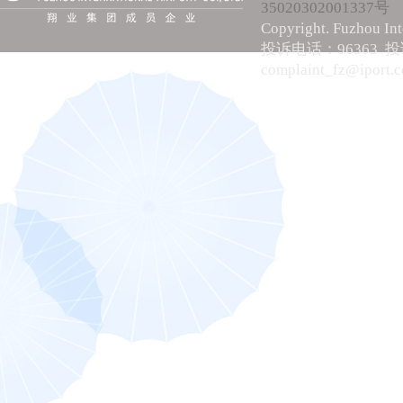
35020302001337号
Copyright. Fuzhou Int
投诉电话：96363 
complaint_fz@iport.