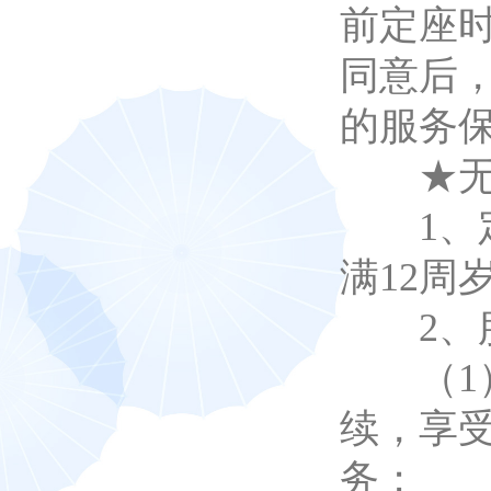
前定座
同意后
的服务
★无成
1、定
满12周
2、服
（1）
续，享
务；