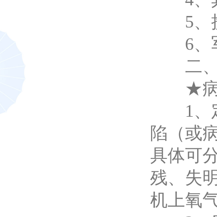
5、携
6、军
二、 
★病
1、定
陷（或
具体可
残、失
机上氧