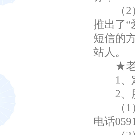
（2）
推出了“
短信的
站人。
★老
1、定
2、服
（1）
电话059