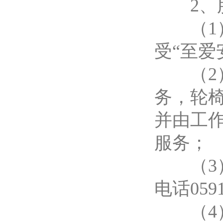
2、服
（1）
受“至爱
（2）
务，轮
并由工
服务；
（3）
电话05
（4）