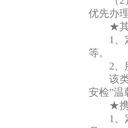
（2）
优先办
★其
1、定
等。
2、服
该类旅
安检”
★携带
1、定